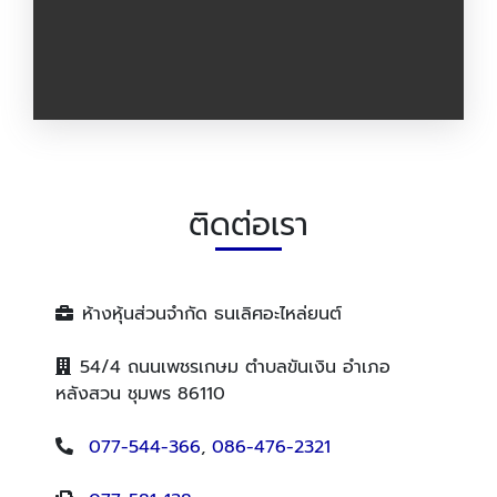
ขายอะไหล่ ชุมพร
ติดต่อเรา
ห้างหุ้นส่วนจำกัด ธนเลิศอะไหล่ยนต์
54/4 ถนนเพชรเกษม ตำบลขันเงิน อำเภอ
หลังสวน ชุมพร 86110
077-544-366
,
086-476-2321