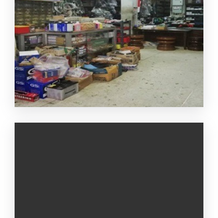
อะไหล่รถ หลังสวน