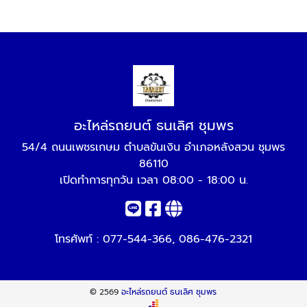
อะไหล่รถยนต์ ธนเลิศ ชุมพร
54/4 ถนนเพชรเกษม ตำบลขันเงิน อำเภอหลังสวน ชุมพร
86110
เปิดทำการทุกวัน เวลา 08:00 - 18:00 น.
โทรศัพท์ :
077-544-366
,
086-476-2321
© 2569
อะไหล่รถยนต์ ธนเลิศ ชุมพร