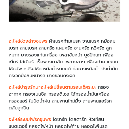
อะไหล่ช่วงล่างชุมพร
ผ้าเบรคก้ามเบรค จานเบรค หม้อลม
เบรก สายเบรค สายครัช แผ่นครัช จานครัช หวีครัช ลูก
หมาก ยางรองแท่นเครื่อง เพลาขับหน้า บูชปีกนก เฟือง
เกียร์ ไส้เกียร์ แร็คพวงมาลัย เพลากลาง เฟืองท้าย แหนบ
โช้คอัพ สปริงโช้ค หม้อน้ำรถยนต์ ท่อยางหม้อน้ำ ถังน้ำมัน
กระจกบังลมหน้ารถ ยางขอบกระจก
อะไหล่บำรุงรักษาอะไหล่เปลี่ยนตามรอบเช็คระยะ
กรอง
อากาศ กรองเบนซิล กรองดีเซล ไส้กรองน้ำมันเครื่อง
กรองแอร์ ใบปัดน้ำฝน สายพานไทม์มิ่ง สายพานแอร์รถ
ตลับลูกปืน
อะไหล่ระบบไฟรถชุมพร
ไดชาร์ท ไดสตาร์ท หัวเทียน
แบตเตอรี่ หลอดไฟหน้า หลอดไฟท้าย หลอดไฟในรถ