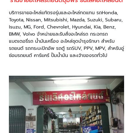
ร้านขายอะไหล่รถยนต์ชุมพร ธนเลิศอะไหล่ยนต์
บริการขายอะไหล่แท้ตรงรุ่นและอะไหล่ทดแทน
รถHonda,
Toyota, Nissan, Mitsubishi, Mazda, Suzuki, Subaru,
Isuzu, MG, Ford, Chevrolet, Hyundai, Kia, Benz,
BMW, Volvo จำหน่ายและรับสั่งอะไหล่รถ กระจกรถ
แบตเตอรี่รถ น้ำมันเครื่อง อะไหล่ชุดบำรุงรักษา สำหรับ
รถยนต์ รถกระบะปิกอัพ รถตู้ รถSUV, PPV, MPV, สำหรับอู่
ซ่อมรถยนต์ คาร์แคร์ ปั้มน้ำมัน และเจ้าของรถทั่วไป