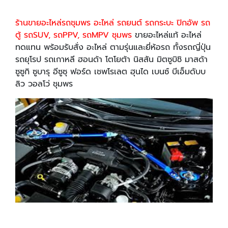
ร้านขายอะไหล่รถชุมพร อะไหล่ รถยนต์ รถกระบะ ปิกอัพ รถ
ตู้ รถSUV, รถPPV, รถMPV ชุมพร
ขายอะไหล่แท้ อะไหล่
ทดแทน พร้อมรับสั่ง อะไหล่ ตามรุ่นและยี่ห้อรถ ทั้งรถญี่ปุ่น
รถยุโรป รถเกาหลี ฮอนด้า โตโยต้า นิสสัน มิตซูบิชิ มาสด้า
ซูซูกิ ซูบารุ อีซูซุ ฟอร์ด เชพโรเลต ฮุนได เบนซ์ บีเอ็มดับบ
ลิว วอลโว่ ชุมพร