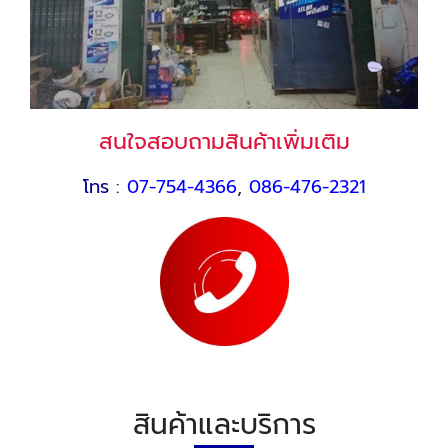
สนใจสอบถามสินค้าเพิ่มเติม
โทร :
07-754-4366
,
086-476-2321
สินค้าและบริการ