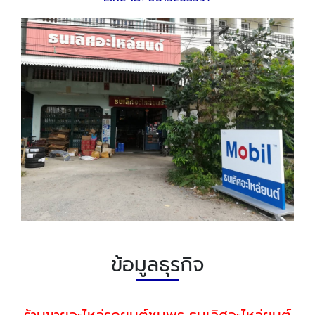
ข้อมูลธุรกิจ